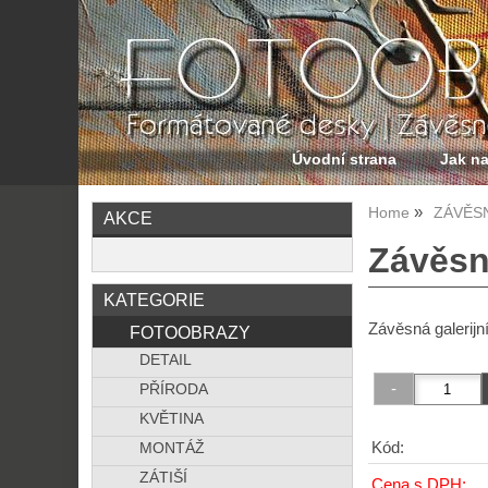
Úvodní strana
Jak n
Home
ZÁVĚS
AKCE
Závěsná
KATEGORIE
Závěsná galerijní 
FOTOOBRAZY
DETAIL
PŘÍRODA
KVĚTINA
Kód:
MONTÁŽ
ZÁTIŠÍ
Cena s DPH: