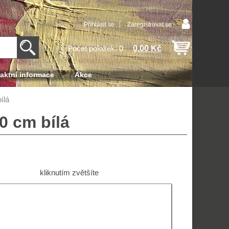
Přihlásit se
Zaregistrovat se
0,00 Kč
Počet položek: 0
aktní informace
Akce
ílá
00 cm bílá
kliknutím zvětšíte