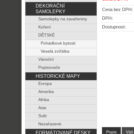
DEKORAČNÍ
Cena bez DPH:
SAMOLEPKY
DPH:
Samolepky na zavařeniny
Dostupnost:
Koření
DĚTSKÉ
Pohádkové bytosti
Veselá zvířátka
Vánoční
Popisovače
HISTORICKÉ MAPY
Evropa
Amerika
Afrika
Asie
Svět
Nezařazené
Popis
Váš
FORMÁTOVANÉ DESKY