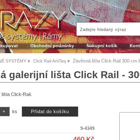
akupovat
Obchodní podmínky
Nákupní košík
Kont
Závěsná lišta Click Rail 300 cm b
NÉ SYSTÉMY
Click Rail ArtiTeq
 galerijní lišta Click Rail - 3
lišta Click-Rail.
ks
9-4349
460 Kč