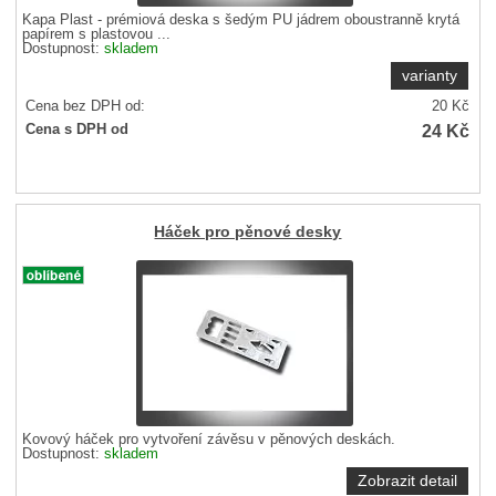
Kapa Plast - prémiová deska s šedým PU jádrem oboustranně krytá
papírem s plastovou ...
Dostupnost:
skladem
varianty
Cena bez DPH od:
20
Kč
24
Kč
Cena s DPH od
Háček pro pěnové desky
Kovový háček pro vytvoření závěsu v pěnových deskách.
Dostupnost:
skladem
Zobrazit detail