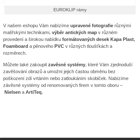
EUROKLIP rámy
V našem eshopu Vám nabízíme
upravené fotografie
různými
malířskými technikami,
výběr antických map
v různém
provedení a širokou nabídku
formátovaných desek
Kapa Plast,
Foamboard
a pěnového
PVC
v různých tloušťkách a
rozměrech.
Můžete také zakoupit
zavěsné systémy
, které Vám zjednoduší
zavěšování obrazů a umožní jejich častou obměnu bez
poškození zdí vrtáním nebo zatloukáním skobiček. Nabízíme
závěsné systémy od renomovaných firem v tomto oboru –
Nielsen
a
ArtiTeq.