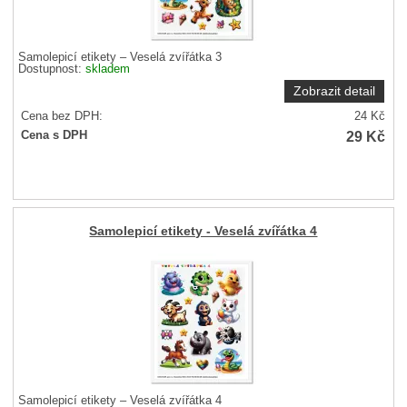
Samolepicí etikety – Veselá zvířátka 3
Dostupnost:
skladem
Zobrazit detail
Cena bez DPH:
24
Kč
29
Kč
Cena s DPH
Samolepicí etikety - Veselá zvířátka 4
Samolepicí etikety – Veselá zvířátka 4