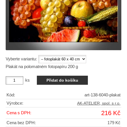
Vyberte variantu:
Plakát na polomatném fotopapíru 200 g
ks
Kód:
art-138-6040-plakat
Výrobce:
AK-ATELIER, spol. s r.o.
216 Kč
Cena s DPH:
Cena bez DPH:
179 Kč