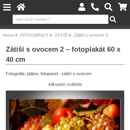
Zátiší s ovocem 2
Home
FOTOOBRAZY
ZÁTIŠÍ
Zátiší s ovocem 2 – fotoplakát 60 x
40 cm
Fotografie, plátno, fotopanel - zátiší s ovocem
kliknutím zvětšíte