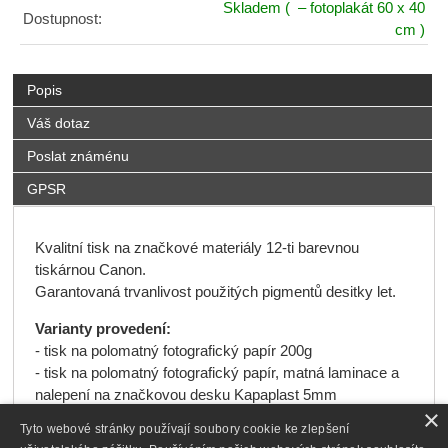
Skladem
( – fotoplakát 60 x 40
Dostupnost:
cm )
Popis
Váš dotaz
Poslat známénu
GPSR
Kvalitní tisk na značkové materiály 12-ti barevnou
tiskárnou Canon.
Garantovaná trvanlivost použitých pigmentů desitky let.
Varianty provedení:
- tisk na polomatný fotografický papír 200g
- tisk na polomatný fotografický papír, matná laminace a
nalepení na značkovou desku Kapaplast 5mm
×
- tisk na malířské plátno a napnutí na klínový rám (někdy
Tyto webové stránky používají soubory cookie ke zlepšení
také "blind" nebo "slepý" rám). Lišta
s rozměry v řezu 42