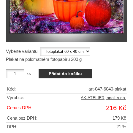
Vyberte variantu:
Plakát na polomatném fotopapíru 200 g
ks
Kód:
art-047-6040-plakat
Výrobce:
AK-ATELIER, spol. s r.o.
216 Kč
Cena s DPH:
Cena bez DPH:
179 Kč
DPH:
21 %