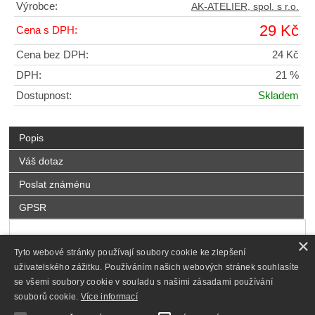
Výrobce:
AK-ATELIER, spol. s r.o.
29 Kč
Cena s DPH:
Cena bez DPH:
24 Kč
DPH:
21 %
Dostupnost:
Skladem
Popis
Váš dotaz
Poslat známénu
GPSR
×
Vinylová
samolepicí etiketa
s laminací povrchu. Vánoční
Tyto webové stránky používají soubory cookie ke zlepšení
dekorace.
uživatelského zážitku. Používáním našich webových stránek souhlasíte
se všemi soubory cookie v souladu s našimi zásadami používání
Český výrobek.
souborů cookie.
Více informací