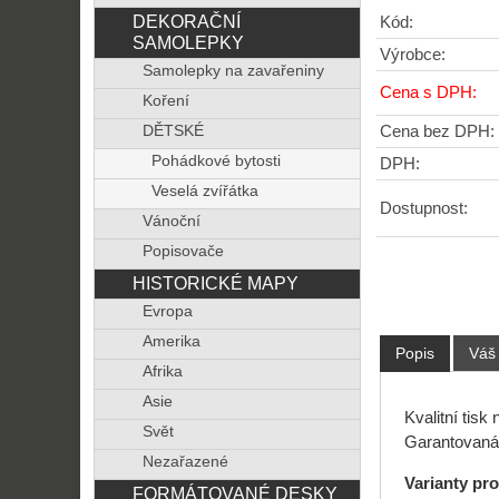
DEKORAČNÍ
Kód:
SAMOLEPKY
Výrobce:
Samolepky na zavařeniny
Cena s DPH:
Koření
Cena bez DPH:
DĚTSKÉ
Pohádkové bytosti
DPH:
Veselá zvířátka
Dostupnost:
Vánoční
Popisovače
HISTORICKÉ MAPY
Evropa
Amerika
Popis
Váš
Afrika
Asie
Kvalitní tisk
Svět
Garantovaná 
Nezařazené
Varianty pr
FORMÁTOVANÉ DESKY