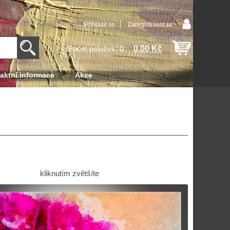
Přihlásit se
Zaregistrovat se
0,00 Kč
Počet položek: 0
aktní informace
Akce
kliknutím zvětšíte