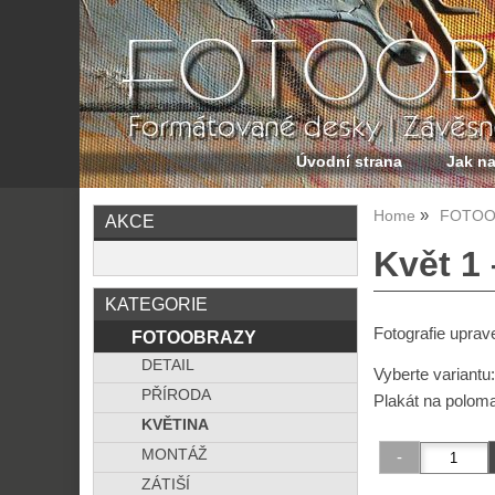
Úvodní strana
Jak n
Home
FOTOO
AKCE
Květ 1 
KATEGORIE
Fotografie uprav
FOTOOBRAZY
DETAIL
Vyberte variantu
PŘÍRODA
Plakát na polom
KVĚTINA
MONTÁŽ
ZÁTIŠÍ