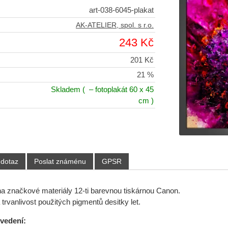
art-038-6045-plakat
AK-ATELIER, spol. s r.o.
243 Kč
201 Kč
21 %
Skladem
( – fotoplakát 60 x 45
cm )
 dotaz
Poslat známénu
GPSR
 na značkové materiály 12-ti barevnou tiskárnou Canon.
trvanlivost použitých pigmentů desitky let.
ovedení: