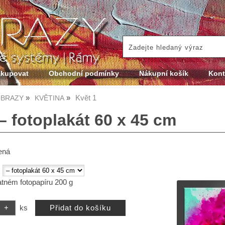
akupovat
Obchodní podmínky
Nákupní košík
Kont
Květ 1
BRAZY
KVĚTINA
– fotoplakát 60 x 45 cm
ená
:
atném fotopapíru 200 g
ks