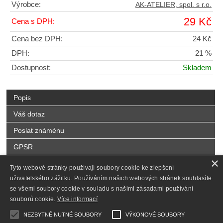
Výrobce:
AK-ATELIER, spol. s r.o.
29 Kč
Cena s DPH:
Cena bez DPH:
24 Kč
DPH:
21 %
Dostupnost:
Skladem
Popis
Váš dotaz
Poslat známénu
GPSR
×
Tyto webové stránky používají soubory cookie ke zlepšení
Vinylová
samolepicí etiketa
s laminací povrchu.
uživatelského zážitku. Používáním našich webových stránek souhlasíte
se všemi soubory cookie v souladu s našimi zásadami používání
Český výrobek.
souborů cookie.
Více informací
NEZBYTNĚ NUTNÉ SOUBORY
VÝKONOVÉ SOUBORY