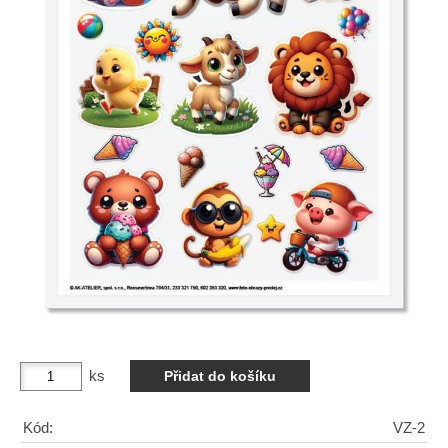
ks
Kód:
VZ-2