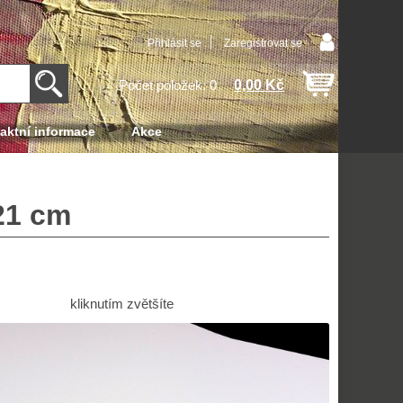
Přihlásit se
Zaregistrovat se
0,00 Kč
Počet položek: 0
aktní informace
Akce
21 cm
kliknutím zvětšíte