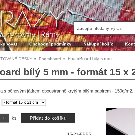
akupovat
Obchodní podmínky
Nákupní košík
Kont
FoamBoard bílý 5 mm
TOVANÉ DESKY
Foamboard
ard bílý 5 mm - formát 15 x 
 s pěnovým jádrem oboustranně krytým bílým papírem - 150g/m2.
:
ks
15-21-FBB5