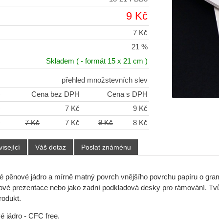
9 Kč
7 Kč
21 %
Skladem
( - formát 15 x 21 cm )
přehled množstevních slev
)
Cena bez DPH
Cena s DPH
+
7 Kč
9 Kč
+
7 Kč
7 Kč
9 Kč
8 Kč
isející
Váš dotaz
Poslat známénu
é pěnové jádro a mírně matný povrch vnějšího povrchu papíru o gr
ové prezentace nebo jako zadní podkladová desky pro rámování.
Tvů
produkt.
é jádro - CFC free.