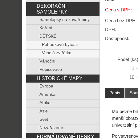
DEKORAČNÍ
Cena s DPH:
SAMOLEPKY
Samolepky na zavařeniny
Cena bez DPH:
Koření
DPH:
DĚTSKÉ
Dostupnost:
Pohádkové bytosti
Veselá zvířátka
Počet (ks
Vánoční
1 
Popisovače
10 
HISTORICKÉ MAPY
Evropa
Popis
Souv
Amerika
Afrika
Asie
Má pevné bíl
menší obraz
Svět
univerzální 
Nezařazené
FORMÁTOVANÉ DESKY
Polystyrenov