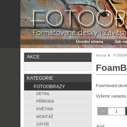
Úvodní strana
Jak n
Home
FORMÁ
AKCE
FoamBo
KATEGORIE
Foamboard deska
FOTOOBRAZY
DETAIL
Vyberte variantu
PŘÍRODA
KVĚTINA
MONTÁŽ
ZÁTIŠÍ
Kód: