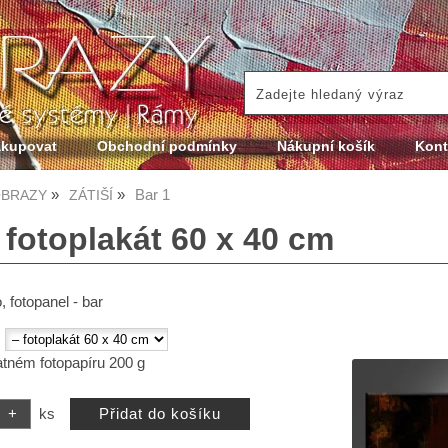
akupovat
Obchodní podmínky
Nákupní košík
Kont
Bar 1
BRAZY
ZÁTIŠÍ
 fotoplakát 60 x 40 cm
, fotopanel - bar
:
atném fotopapíru 200 g
ks