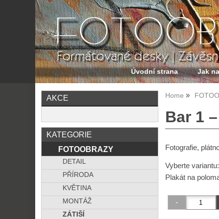
Úvodní strana
Jak n
Home
FOTOO
AKCE
Bar 1 –
KATEGORIE
Fotografie, plátno
FOTOOBRAZY
DETAIL
Vyberte variantu
PŘÍRODA
Plakát na polom
KVĚTINA
MONTÁŽ
ZÁTIŠÍ