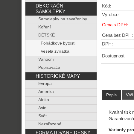
DEKORAČNÍ
Kód:
SAMOLEPKY
Výrobce:
Samolepky na zavařeniny
Cena s DPH:
Koření
Cena bez DPH:
DĚTSKÉ
Pohádkové bytosti
DPH:
Veselá zvířátka
Dostupnost:
Vánoční
Popisovače
HISTORICKÉ MAPY
Evropa
Amerika
Popis
Váš
Afrika
Asie
Kvalitní tisk
Svět
Garantovaná 
Nezařazené
Varianty pr
FORMÁTOVANÉ DESKY