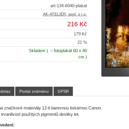
art-134-6040-plakat
AK-ATELIER, spol. s r.o.
216 Kč
179 Kč
21 %
Skladem
( – fotoplakát 60 x 40
cm )
 dotaz
Poslat známénu
GPSR
 na značkové materiály 12-ti barevnou tiskárnou Canon.
trvanlivost použitých pigmentů desitky let.
ovedení: