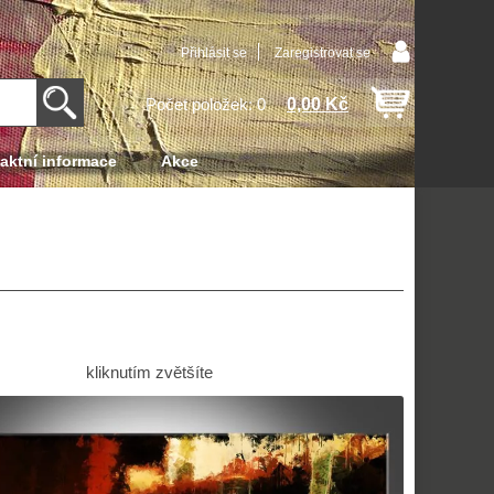
Přihlásit se
Zaregistrovat se
0,00 Kč
Počet položek: 0
aktní informace
Akce
kliknutím zvětšíte