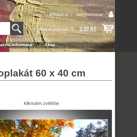
Přihlásit se
Zaregistrovat se
0,00 Kč
Počet položek: 0
aktní informace
Akce
oplakát 60 x 40 cm
kliknutím zvětšíte