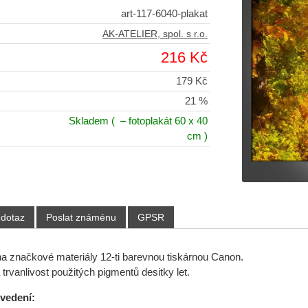
art-117-6040-plakat
AK-ATELIER, spol. s r.o.
216 Kč
179 Kč
21 %
Skladem
( – fotoplakát 60 x 40
cm )
 dotaz
Poslat známénu
GPSR
 na značkové materiály 12-ti barevnou tiskárnou Canon.
trvanlivost použitých pigmentů desitky let.
ovedení: