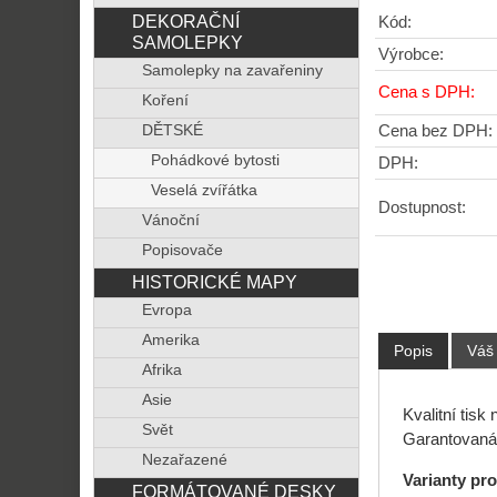
DEKORAČNÍ
Kód:
SAMOLEPKY
Výrobce:
Samolepky na zavařeniny
Cena s DPH:
Koření
Cena bez DPH:
DĚTSKÉ
Pohádkové bytosti
DPH:
Veselá zvířátka
Dostupnost:
Vánoční
Popisovače
HISTORICKÉ MAPY
Evropa
Amerika
Popis
Váš
Afrika
Asie
Kvalitní tisk
Svět
Garantovaná 
Nezařazené
Varianty pr
FORMÁTOVANÉ DESKY