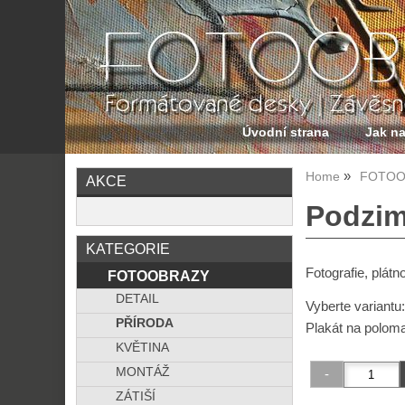
Úvodní strana
Jak n
Home
FOTOO
AKCE
Podzim 
KATEGORIE
Fotografie, plátn
FOTOOBRAZY
DETAIL
Vyberte variantu
PŘÍRODA
Plakát na polom
KVĚTINA
MONTÁŽ
ZÁTIŠÍ