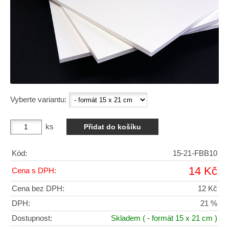
Vyberte variantu:
ks
Kód:
15-21-FBB10
14 Kč
Cena s DPH:
Cena bez DPH:
12 Kč
DPH:
21 %
Dostupnost:
Skladem
( - formát 15 x 21 cm )