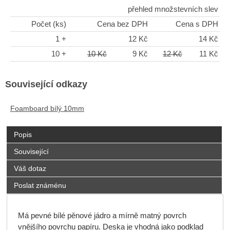
přehled množstevních slev
Počet (ks)
Cena bez DPH
Cena s DPH
1 +
12 Kč
14 Kč
10 +
10 Kč
9 Kč
12 Kč
11 Kč
Související odkazy
Foamboard bílý 10mm
Popis
Související
Váš dotaz
Poslat známénu
Má pevné bílé pěnové jádro a mírně matný povrch
vnějšího povrchu papíru.
Deska je vhodná jako podklad