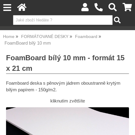
Home
FORMÁTOVANÉ DESKY
Foamboard
FoamBoard bílý 10 mm
FoamBoard bílý 10 mm - formát 15
x 21 cm
Foamboard deska s pěnovým jádrem oboustranně krytým
bílým papírem - 150g/m2.
kliknutím zvětšíte