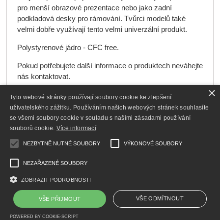
pro menší obrazové prezentace nebo jako zadní
podkladová desky pro rámování.
Tvůrci modelů také
velmi dobře využívají tento velmi univerzální produkt.
Polystyrenové jádro - CFC free.
Pokud potřebujete další informace o produktech neváhejte
nás kontaktovat.
×
Použití pouze pro interiérové aplikace.
Tyto webové stránky používají soubory cookie ke zlepšení
uživatelského zážitku. Používáním našich webových stránek souhlasíte
Větší rozměry než uvedené v nabídce (až do velikosti
se všemi soubory cookie v souladu s našimi zásadami používání
100 x 200 cm) jsou možné pouze pro osobní odběr.
souborů cookie.
Více informací
NEZBYTNĚ NUTNÉ SOUBORY
VÝKONOVÉ SOUBORY
NEZAŘAZENÉ SOUBORY
AKCE
ZOBRAZIT PODROBNOSTI
VŠE ODMÍTNOUT
VŠE PŘIJMOUT
Copyright ©
,
provozováno na
www.foto-obrazy-prodej.cz
POWERED BY COOKIE-SCRIPT